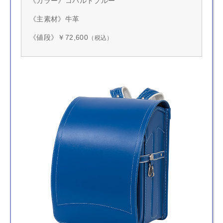
《カラー》コバルトブルー
《主素材》牛革
《値段》￥72,600
（税込）