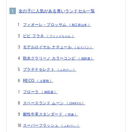
女の子に人気がある青いランドセル一覧
フィオーレ・ブロッサム
《 鞄工房山本 》
ピピ フラネ
《 フィットちゃん 》
モデルロイヤル ナチュール
《 セイバン 》
防水クラリーノ カラーコンビ
《 池田屋 》
プラチナセレクト
《 ふわりぃ 》
RECO
《 土屋鞄 》
フローラ
《 神田屋 》
スペースランド ムーン
《 CHIKYU 》
耐性牛革スタンダード
《 羽倉 》
スーパーフラッシュ
《 ふわりぃ 》