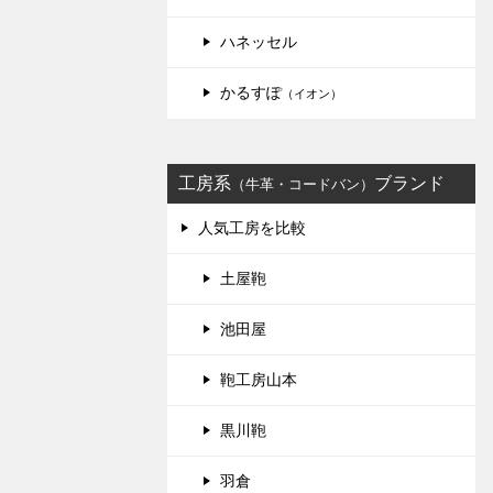
ハネッセル
かるすぽ
（イオン）
工房系
ブランド
（牛革・コードバン）
人気工房を比較
土屋鞄
池田屋
鞄工房山本
黒川鞄
羽倉