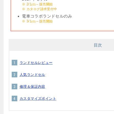
※ 2/1
～販売開始
(日)
※ カタログ請求受付中
電車コラボランドセルのみ
※ 3/1
～販売開始
(日)
目次
ランドセルレビュー
人気ランドセル
修理＆保証内容
カスタマイズポイント