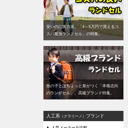
安いのに実力派。「4～5万円で買えるコ
スパ最強ランドセル」の特集。
他の子とはちょっと差がつく「本格志向
のランドセル」。高級ブランド特集。
人工系
ブランド
（クラリーノ）
人気メーカーを比較