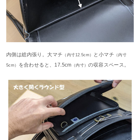
内側は総内張り。大マチ
と小マチ
（内寸12.5cm）
（内寸
を合わせると、17.5cm
の収容スペース。
5cm）
（内寸）