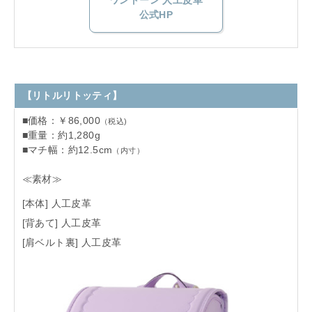
ワントーン 人工皮革
公式HP
【リトルリトッティ】
■価格：￥86,000
（税込)
■重量：約1,280g
■マチ幅：約12.5cm
（内寸）
≪素材≫
[本体] 人工皮革
[背あて] 人工皮革
[肩ベルト裏] 人工皮革