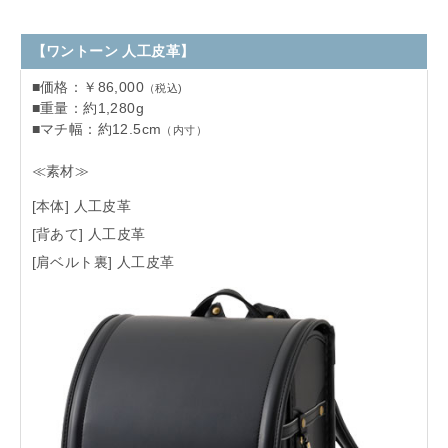
【ワントーン 人工皮革】
■価格：￥86,000
（税込)
■重量：約1,280g
■マチ幅：約12.5cm
（内寸）
≪素材≫
[本体] 人工皮革
[背あて] 人工皮革
[肩ベルト裏] 人工皮革