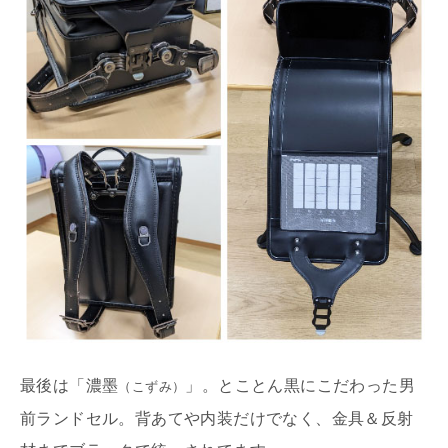
最後は「濃墨
」。とことん黒にこだわった男
（こずみ）
前ランドセル。背あてや内装だけでなく、金具＆反射