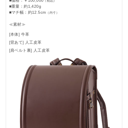
■価格：￥100,000
（税込)
■重量：約1,420g
■マチ幅：約12.5cm
（内寸）
≪素材≫
[本体] 牛革
[背あて] 人工皮革
[肩ベルト裏] 人工皮革