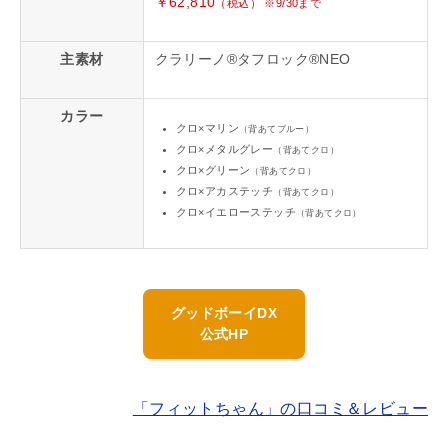
￥62,810
（税込） ※9/30まで
主素材
クラリーノ®タフロック®NEO
カラー
クロ×マリン
（背あてブルー）
クロ×メタルグレー
（背あてクロ）
クロ×グリーン
（背あてクロ）
クロ×アカステッチ
（背あてクロ）
クロ×イエローステッチ
（背あてクロ）
グッドボーイDX
公式HP
「フィットちゃん」の口コミ＆レビュー