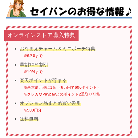
オンラインストア購入特典
おなまえチャーム＆ミニポーチ特典
※6/30まで
早割10％割引
※10/4まで
楽天ポイントが貯まる
※基本還元率は1％ （6万円で600ポイント）
※クレカやPaypayとのポイント2重取り可能
オプション品まとめ買い割引
※500円分
送料無料