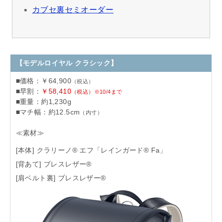
カブセ裏セミオーダー
【モデルロイヤル クラシック】
■価格：￥64,900
（税込）
■早割：
￥58,410
（税込）※10/4まで
■重量：約1,230g
■マチ幅：約12.5cm
（内寸）
≪素材≫
[本体] クラリーノ® エフ「レインガード® Fa」
[背あて] ブレスレザー®
[肩ベルト裏] ブレスレザー®