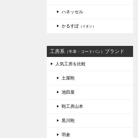
ハネッセル
かるすぽ
（イオン）
工房系
ブランド
（牛革・コードバン）
人気工房を比較
土屋鞄
池田屋
鞄工房山本
黒川鞄
羽倉