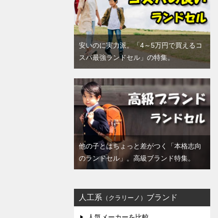
安いのに実力派。「4～5万円で買えるコ
スパ最強ランドセル」の特集。
他の子とはちょっと差がつく「本格志向
のランドセル」。高級ブランド特集。
人工系
ブランド
（クラリーノ）
人気メーカーを比較