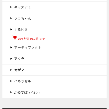
キッズアミ
ララちゃん
くるピタ
10％割引 8/31(月)まで
アーティファクト
アタラ
カザマ
ハネッセル
かるすぽ
（イオン）