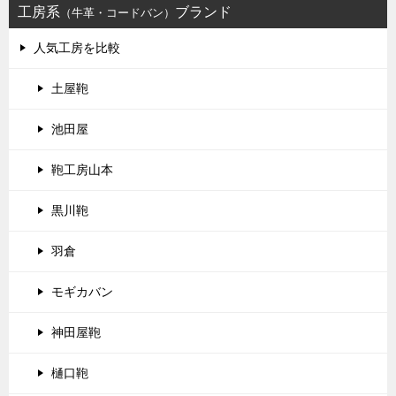
工房系
ブランド
（牛革・コードバン）
人気工房を比較
土屋鞄
池田屋
鞄工房山本
黒川鞄
羽倉
モギカバン
神田屋鞄
樋口鞄