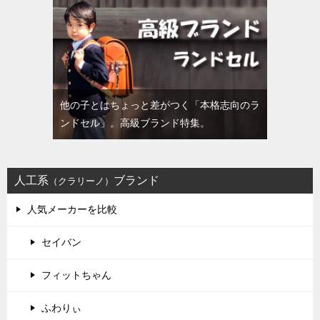
他の子とはちょっと差がつく「本格志向のラ
ンドセル」。高級ブランド特集。
人工系
ブランド
（クラリーノ）
人気メーカーを比較
セイバン
フィットちゃん
ふわりぃ