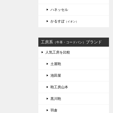
ハネッセル
かるすぽ
（イオン）
工房系
ブランド
（牛革・コードバン）
人気工房を比較
土屋鞄
池田屋
鞄工房山本
黒川鞄
羽倉