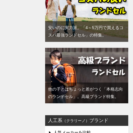
安いのに実力派。「4～5万円で買えるコ
スパ最強ランドセル」の特集。
他の子とはちょっと差がつく「本格志向
のランドセル」。高級ブランド特集。
人工系
ブランド
（クラリーノ）
人気メーカーを比較